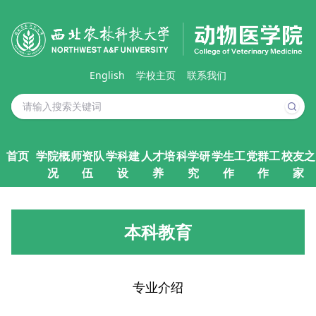
English
学校主页
联系我们
首页
学院概
师资队
学科建
人才培
科学研
学生工
党群工
校友之
况
伍
设
养
究
作
作
家
本科教育
专业介绍