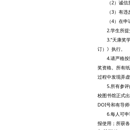
（2）诚信
（3）有违
（4）在申
2.学生所
3.“天康
订）》执行。
4.请严格
奖资格。所有纸
过程中发现弄
5.所有参
校图书馆正式出
DOI号和有导
6.每人可
报使用；所获各