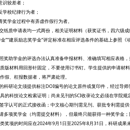
意识较差者；
反学校纪律行为者；
请奖学金过程中有弄虚作假行为者。
提交纸质申请表均一式两份，相关证明材料（获奖证书，四六级
奖学金”“建辰励志奖学金”评定标准在相应评选条件的基础上参照
按照奖助学金的评选办法认真准备申报材料、准确填写相应表格
质版材料用回形针固定，不要使用订书钉。学生提供的申请材料
虚作假、枉报数据者，将严肃处理。
评的科研论文须提供标注DOI编号的论文原件或复印件，经过导师
具的科技论文检索证明；尚未见刊的SCI收录论文必须在学院规定
师签字认可的正式接收函；中文核心期刊需见刊。获批专利需提
申请多项奖学金（均需提交材料），但最终只能获得一种奖学金
类奖项的时间应在2024年9月1日至2025年8月31日，科研成