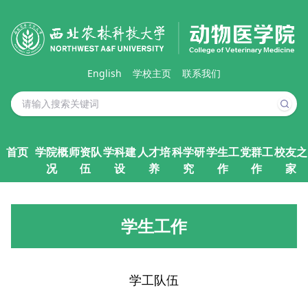
English
学校主页
联系我们
首页
学院概
师资队
学科建
人才培
科学研
学生工
党群工
校友之
况
伍
设
养
究
作
作
家
学生工作
学工队伍