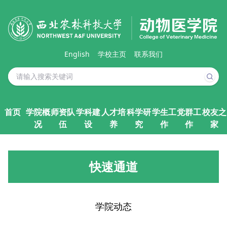
English
学校主页
联系我们
首页
学院概
师资队
学科建
人才培
科学研
学生工
党群工
校友之
况
伍
设
养
究
作
作
家
快速通道
学院动态