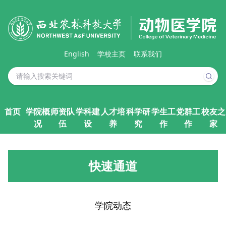
English
学校主页
联系我们
首页
学院概
师资队
学科建
人才培
科学研
学生工
党群工
校友之
况
伍
设
养
究
作
作
家
快速通道
学院动态