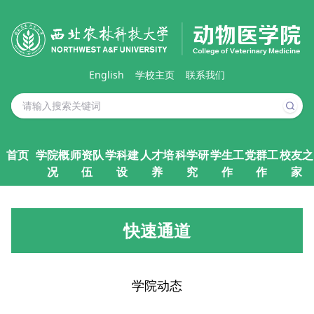
English
学校主页
联系我们
首页
学院概
师资队
学科建
人才培
科学研
学生工
党群工
校友之
况
伍
设
养
究
作
作
家
快速通道
学院动态