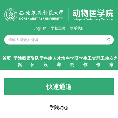
English
学校主页
联系我们
首页
学院概
师资队
学科建
人才培
科学研
学生工
党群工
校友之
况
伍
设
养
究
作
作
家
快速通道
学院动态