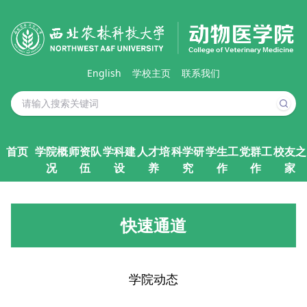
English
学校主页
联系我们
首页
学院概
师资队
学科建
人才培
科学研
学生工
党群工
校友之
况
伍
设
养
究
作
作
家
快速通道
学院动态