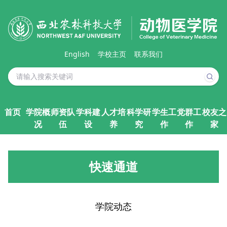
English
学校主页
联系我们
首页
学院概
师资队
学科建
人才培
科学研
学生工
党群工
校友之
况
伍
设
养
究
作
作
家
快速通道
学院动态