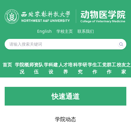
English
学校主页
联系我们
首页
学院概
师资队
学科建
人才培
科学研
学生工
党群工
校友之
况
伍
设
养
究
作
作
家
快速通道
学院动态