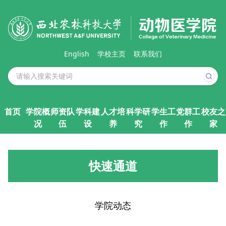
English
学校主页
联系我们
首页
学院概
师资队
学科建
人才培
科学研
学生工
党群工
校友之
况
伍
设
养
究
作
作
家
快速通道
学院动态