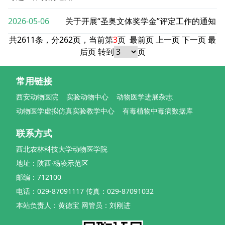
2026-05-06
关于开展“圣奥文体奖学金”评定工作的通知
共2611条，分262页，当前第
3
页
最前页
上一页
下一页
最
后页
转到
页
常用链接
西安动物医院
实验动物中心
动物医学进展杂志
动物医学虚拟仿真实验教学中心
有毒植物中毒病数据库
联系方式
西北农林科技大学动物医学院
地址：陕西·杨凌示范区
邮编：712100
电话：029-87091117 传真：029-87091032
本站负责人：黄德宝 网管员：刘刚进