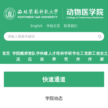
English
学校主页
联系我们
首页
学院概
师资队
学科建
人才培
科学研
学生工
党群工
校友之
况
伍
设
养
究
作
作
家
快速通道
学院动态