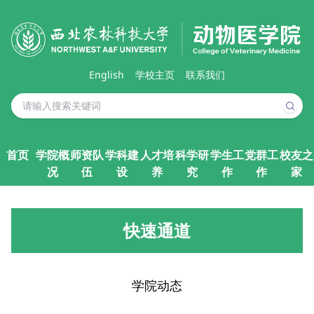
English
学校主页
联系我们
首页
学院概
师资队
学科建
人才培
科学研
学生工
党群工
校友之
况
伍
设
养
究
作
作
家
快速通道
学院动态