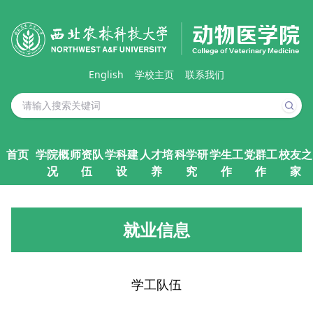
English
学校主页
联系我们
首页
学院概
师资队
学科建
人才培
科学研
学生工
党群工
校友之
况
伍
设
养
究
作
作
家
就业信息
学工队伍