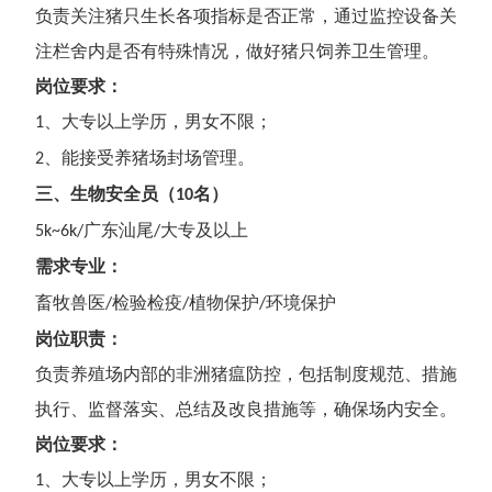
负责关注猪只生长各项指标是否正常，通过监控设备关
注栏舍内是否有特殊情况，做好猪只饲养卫生管理。
岗位要求：
、
大专
以上学历，男女不限；
1
、
能接受养猪场封场管理。
2
三
、
生物安全员
（
名）
1
0
广东汕尾
大专
及以上
5
k~
6
k/
/
需求专业
：
畜牧兽医
检验检疫
植物保护
环境保护
/
/
/
岗位职责：
负责养殖场内部的非洲猪瘟防控，包括制度规范、措施
执行、监督落实、总结及改良措施等，确保场内安全。
岗位要求：
、
大专
以上学历，男女不限；
1