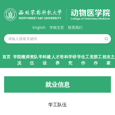
English
学校主页
联系我们
首页
学院概
师资队
学科建
人才培
科学研
学生工
党群工
校友之
况
伍
设
养
究
作
作
家
就业信息
学工队伍