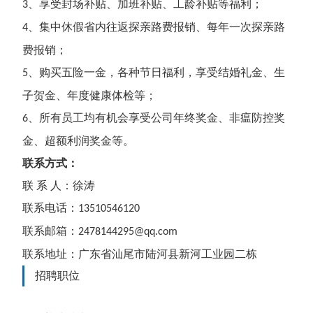
、享受封场补贴、加班补贴、工龄补贴等福利；
3
、集中休假省内往返探亲路费报销、每年一次探亲路
4
费报销；
、购买五险一金，各种节日福利，享受结婚礼金、生
5
子贺金、年度健康体检等；
、所有员工均有机会享受公司年终奖金、非瘟防控奖
6
金、超额利润奖金等。
联系方式：
联
系
人：
徐涛
联系电话：
13510546120
联系邮箱：
2478144295
@qq.com
联系地址：
广东省汕尾市陆河县新河工业园二栋
招聘职位