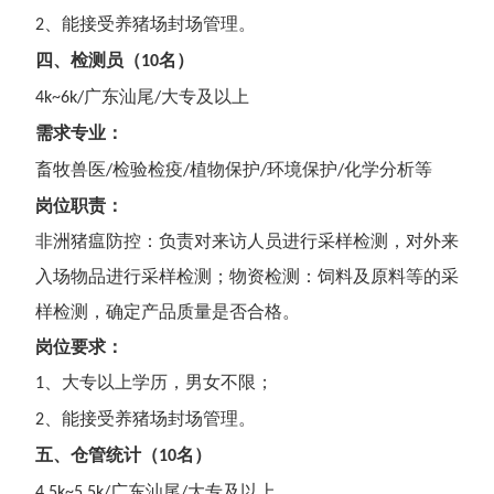
、
能接受养猪场封场管理。
2
四
、
检测员
（
名）
1
0
广东汕尾
大专
及以上
4
k~
6
k/
/
需求专业
：
畜牧兽医
检验检疫
植物保护
环境保护
化学分析等
/
/
/
/
岗位职责：
非洲猪瘟防控：负责对来访人员进行采样检测，对外来
入场物品进行采样检测；物资检测：饲料及原料等的采
样检测，确定产品质量是否合格。
岗位要求：
、
大专
以上学历，男女不限；
1
、
能接受养猪场封场管理。
2
五
、
仓管统计
（
名）
1
0
广东汕尾
大专
及以上
4.5
k~
5.5
k/
/