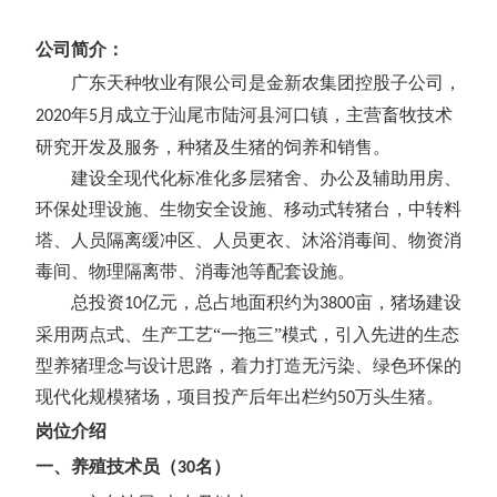
公司简介：
广东天种牧业有限公司是
金新农
集团控股
子公司，
年
月
成立于汕尾市陆河县河口镇
，
主营畜牧技术
20
20
5
研究开发及服务，种猪及生猪的饲养和销售。
建设全现代化标准化多层猪舍、办公及辅助用房、
环保处理设施、生物安全设施、移动式转猪台，中转料
塔、人员隔离缓冲区、人员更衣、沐浴消毒间、物资消
毒间、物理隔离带、消毒池等配套设施。
总投资
亿元，总占地面积约为
亩，猪场建设
10
3800
采用两点式、生产工艺“一拖三”模式，引入先进的生态
型养猪理念与设计思路，着力打造无污染、绿色环保的
现代化规模猪场，项目投产后年出栏约
万头生猪。
50
岗位介绍
一、
养殖技术员
（
名）
30