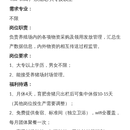
需求专业
：
不限
岗位职责：
负责养殖场内的各项物资采购及领用发放管理，汇总生
产数据信息，内外物资的相互传送过程监管
。
岗位要求：
、
大专
以上学历，男女不限；
1
、
能接受养猪场封场管理。
2
福利
待遇
：
、月休
天，育肥舍猪只出栏后可集中休假
天
1
4
10-15
（其他岗位按生产需要调整）；
、免费提供食宿、标准间（独立卫浴），
全覆盖，
2
wifi
每月团体聚餐一次；