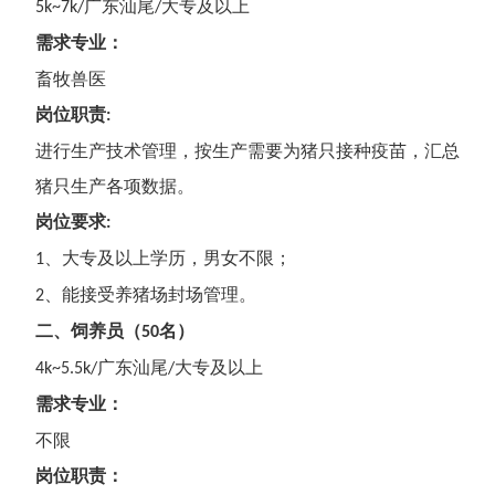
广东汕尾
大专
及以上
5k~
7k/
/
需求专业
：
畜牧兽医
岗位职责
:
进行生产技术管理，按生产需要为猪只接种疫苗，汇总
猪只生产各项数据。
岗位要求
:
、
大专
及以上学历，男女不限；
1
、
能接受养猪场封场管理。
2
二、
饲养员
（
名）
5
0
广东汕尾
大专
及以上
4
k~
5.5
k/
/
需求专业
：
不限
岗位职责：