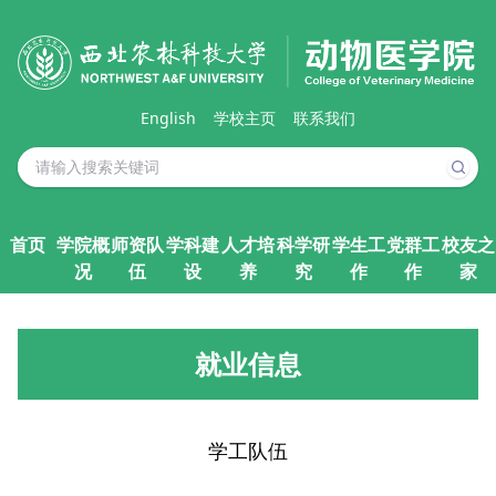
English
学校主页
联系我们
首页
学院概
师资队
学科建
人才培
科学研
学生工
党群工
校友之
况
伍
设
养
究
作
作
家
就业信息
学工队伍