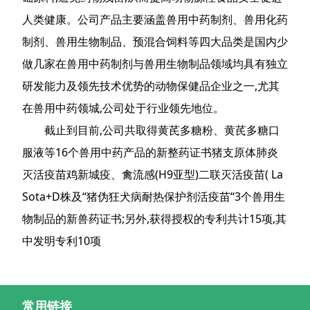
人类健康。公司产品主要涵盖兽用中药制剂、兽用化药
制剂、兽用生物制品、预混合饲料等四大品类是国内少
做几家在兽用中药制剂与兽用生物制品领域均具有独立
研发能力及领先技术优势的动物保健品企业之一,尤其
在兽用中药领城,公司处于行业领先地位。
截止到目前,公司共取得黄芪多糖粉、黄芪多糖口
服液等16个兽用中药产品的新整药证书猪支原体肺炎
灭活疫苗鸡新城疫、禽流感(H9亚型)二联灭活疫苗( La
Sota+D株及“猪伪狂犬病耐热保护剂活疫苗“3个兽用生
物制品的新兽药证书;另外,获得授权的专利共计15项,其
中发明专利10项
常用链接