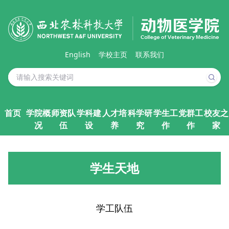
English
学校主页
联系我们
首页
学院概
师资队
学科建
人才培
科学研
学生工
党群工
校友之
况
伍
设
养
究
作
作
家
学生天地
学工队伍