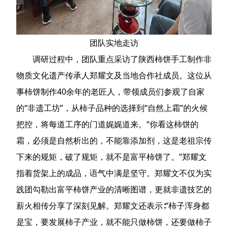
团队实地走访
调研过程中，团队重点采访了陕西柿饼手工制作非
物质文化遗产传承人郑耀文及当地合作社成员。这位从
事柿饼制作40余年的老匠人，带领成员们参观了自家
的“非遗工坊”，从柿子品种的选择到“自然上霜”的火候
把控，将每道工序的门道娓娓道来。“你看这柿饼的
霜，必须是自然析出的，不能靠添加剂，这是老祖宗传
下来的规矩，破了规矩，就不是富平柿饼了。”郑耀文
指着货架上的成品，语气中满是坚守。郑耀文不仅为实
践团勾勒出富平柿饼产业的清晰图谱，更就非遗技艺的
薪火相传分享了深刻见解。郑耀文还表示∶“柿子浑身都
是宝，要发展柿子产业，就不能只做柿饼，还要做柿子