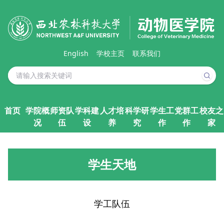
English
学校主页
联系我们
首页
学院概
师资队
学科建
人才培
科学研
学生工
党群工
校友之
况
伍
设
养
究
作
作
家
学生天地
学工队伍