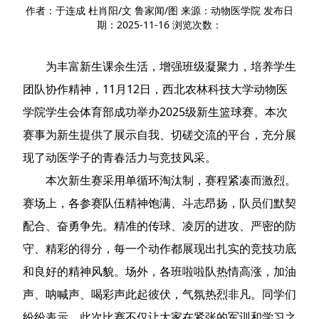
作者：于连成 杜肖阳/文 鲁家闻/图 来源：动物医学院 发布日
期：2025-11-16 浏览次数：
为丰富新生课余生活，增强班级凝聚力，培养学生
团队协作精神，11月12日，西北农林科技大学动物医
学院学生会体育部成功举办2025级新生篮球赛。本次
赛事为新生提供了展示自我、切磋交流的平台，充分展
现了动医学子的青春活力与竞技风采。
本次新生赛采用单循环淘汰制，赛程紧凑而激烈。
赛场上，各参赛队伍精神饱满、斗志昂扬，队员们默契
配合、奋勇争先。精准的传球、凌厉的进攻、严密的防
守、精彩的得分，每一个动作都展现出扎实的竞技功底
和良好的精神风貌。场外，各班啦啦队热情高涨，加油
声、呐喊声、喝彩声此起彼伏，气氛热烈非凡。同学们
纷纷表示，此次比赛不仅让大家在紧张的军训和学习之