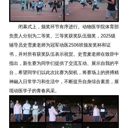
闭幕式上，颁奖环节有序进行。动物医学院体育部
负责人分别为二等奖、三等奖获奖队伍颁奖，2025级
辅导员史雪麦老师为冠军动医2506班颁发奖杯和证
书，并对所有获奖队伍表示祝贺。史雪麦老师在致辞中
指出，新生赛为同学们提供了交流互动、展示自我的平
台，希望同学们以此次比赛为契机，将赛场上的拼搏精
神融入日常学习和生活中，不断提升自身综合素质，展
现动医学子的青春风采。