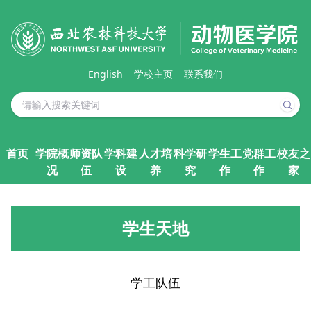
English
学校主页
联系我们
首页
学院概
师资队
学科建
人才培
科学研
学生工
党群工
校友之
况
伍
设
养
究
作
作
家
学生天地
学工队伍