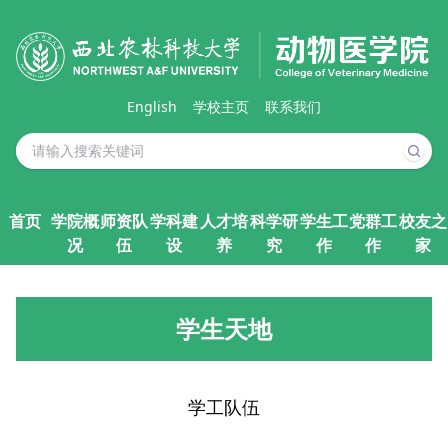
English
学校主页
联系我们
首页
学院概
师资队
学科建
人才培
科学研
学生工
党群工
校友之
况
伍
设
养
究
作
作
家
学生天地
学工队伍