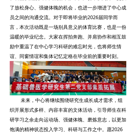
了放松身心、强健体魄的机会，也进一步增进了中心成
员之间的沟通交流。对于即将毕业的2026届同学而
言，本次活动既是一场别具意义的体育比赛，也是一份
温暖的毕业纪念。大家在挥拍奔跑、并肩协作和相互鼓
励中重温了在中心学习科研的难忘时光，也将师生情
谊、同窗情谊和集体记忆定格在毕业前的重要时刻。
未来，中心将继续围绕研究生成长成才需求，组
织开展形式多样、内容丰富的文体活动，引导师生在科
研学习之余走向运动场、强健体魄、磨炼意志，以更加
饱满的精神状态投入学习、科研与工作之中。愿2026