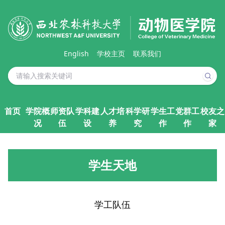
English
学校主页
联系我们
首页
学院概
师资队
学科建
人才培
科学研
学生工
党群工
校友之
况
伍
设
养
究
作
作
家
学生天地
学工队伍