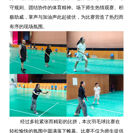
守规则、团结协作的体育精神。场下师生热情观赛、积
极助威，掌声与加油声此起彼伏，为比赛营造了热烈而
有序的现场氛围。
经过多轮紧张而精彩的比拼，本次羽毛球比赛在
轻松愉快的氛围中圆满落下帷幕。比赛不仅为师生提供