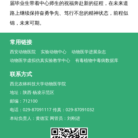
届毕业生带着中心师生的祝福奔赴新的征程，在未来道
路上继续保持奋勇争先、笃行不怠的精神状态，前程似
锦，未来可期。
常用链接
西安动物医院
实验动物中心
动物医学进展杂志
动物医学虚拟仿真实验教学中心
有毒植物中毒病数据库
联系方式
西北农林科技大学动物医学院
地址：陕西·杨凌示范区
邮编：712100
电话：029-87091117 传真：029-87091032
本站负责人：黄德宝 网管员：刘刚进