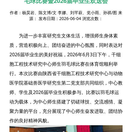
毛球比赛暨2026届毕业生欢送会
作者：杨昊岩、陈文博/文 李娜、刘芊萩、党小雨、孙祺/图 来
源： 发布日期：2026-06-04 浏览次数：
为进一步丰富研究生文体生活，增强师生身体素
质，营造积极向上、团结奋进的中心氛围，同时表达对
2026届毕业生的美好祝福，2026年6月3日下午，干细
胞工程技术研究中心师生羽毛球比赛在体育馆顺利举
行。本次比赛由陕西省干细胞工程技术研究中心与动物
医学院基础兽医学研究生第二党支部共同组织，中心教
师、学生及2026届毕业生积极参与。比赛以羽毛球运
动为载体，为中心师生搭建了切磋球技、交流感情、凝
聚力量的平台，充分展现了中心师生奋发进取、团结协
作的良好精神风貌。