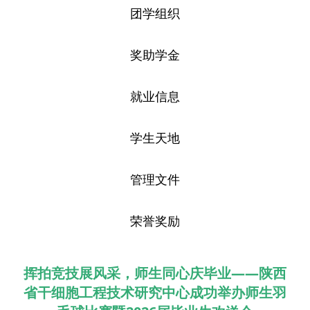
团学组织
奖助学金
就业信息
学生天地
管理文件
荣誉奖励
挥拍竞技展风采，师生同心庆毕业——陕西
省干细胞工程技术研究中心成功举办师生羽