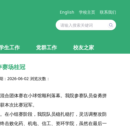
English
学校主页
联系我们
学生工作
党群工作
校友之家
夺赛场桂冠
2026-06-02 浏览次数：
混合团体赛在小球馆顺利落幕。我院参赛队员奋勇拼
获本次比赛冠军。
。在小组赛阶段，我院队员稳扎稳打，灵活调整攻防
终击败化药、机电、信工、资环学院，虽然在最后一