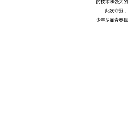
的技术和强大的
此次夺冠，
少年尽显青春担