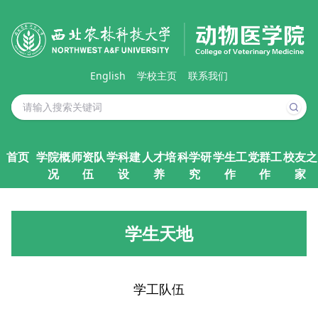
English
学校主页
联系我们
首页
学院概
师资队
学科建
人才培
科学研
学生工
党群工
校友之
况
伍
设
养
究
作
作
家
学生天地
学工队伍