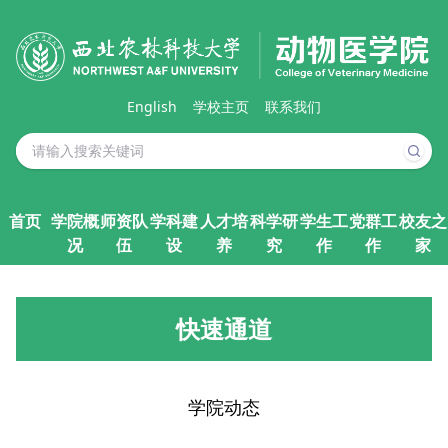
English
学校主页
联系我们
首页
学院概
师资队
学科建
人才培
科学研
学生工
党群工
校友之
况
伍
设
养
究
作
作
家
快速通道
学院动态