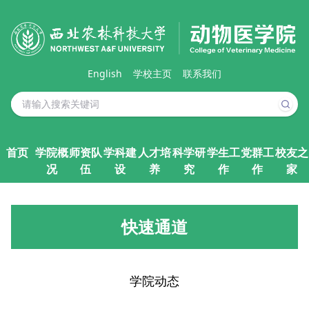
English
学校主页
联系我们
首页
学院概
师资队
学科建
人才培
科学研
学生工
党群工
校友之
况
伍
设
养
究
作
作
家
快速通道
学院动态