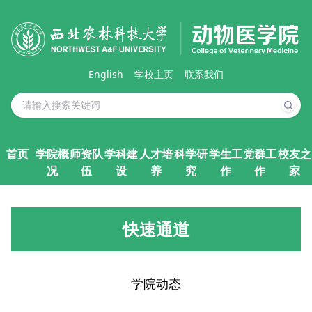
English
学校主页
联系我们
首页
学院概
师资队
学科建
人才培
科学研
学生工
党群工
校友之
况
伍
设
养
究
作
作
家
快速通道
学院动态