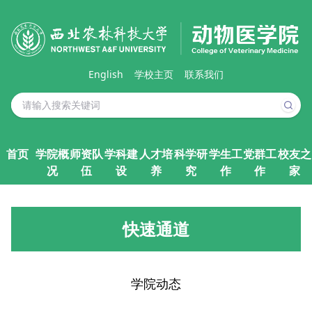
English
学校主页
联系我们
首页
学院概
师资队
学科建
人才培
科学研
学生工
党群工
校友之
况
伍
设
养
究
作
作
家
快速通道
学院动态