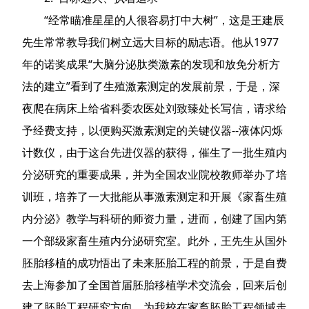
“经常瞄准星星的人很容易打中大树”，这是王建辰
先生常常教导我们树立远大目标的励志语。他从1977
年的诺奖成果“大脑分泌肽类激素的发现和放免分析方
法的建立”看到了生殖激素测定的发展前景，于是，深
夜爬在病床上给省科委农医处刘致臻处长写信，请求给
予经费支持，以便购买激素测定的关键仪器--液体闪烁
计数仪，由于这台先进仪器的获得，催生了一批生殖内
分泌研究的重要成果，并为全国农业院校教师举办了培
训班，培养了一大批能从事激素测定和开展《家畜生殖
内分泌》教学与科研的师资力量，进而，创建了国内第
一个部级家畜生殖内分泌研究室。此外，王先生从国外
胚胎移植的成功悟出了未来胚胎工程的前景，于是自费
去上海参加了全国首届胚胎移植学术交流会，回来后创
建了胚胎工程研究方向，为我校在家畜胚胎工程领域走