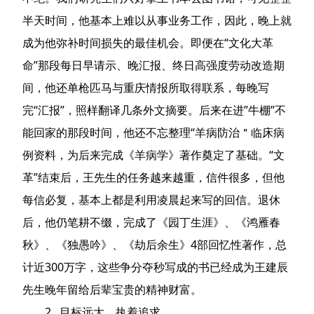
半天时间，他基本上难以从事业务工作，因此，晚上就
成为他弥补时间损失的最佳机会。即便在“文化大革
命”那段每日早请示、晚汇报、终日高强度劳动改造期
间，他还单枪匹马与重庆情报所取得联系，每晚写
完“汇报”，照样翻译几条外文摘要。后来在进”牛棚”不
能回家的那段时间，他还不忘整理“羊病防治＂临床病
例资料，为后来完成《羊病学》著作奠定了基础。“文
革”结束后，王先生的任务越来越重，信件很多，但他
每信必复，基本上都是利用凌晨起来写的回信。退休
后，他仍笔耕不缀，完成了《园丁生涯》、《鸿雁春
秋》、《独愚吟》、《劫后余生》4部回忆性著作，总
计近300万字，这些争分夺秒写成的书已经成为王建辰
先生晚年留给后辈宝贵的精神财富。
2. 目标远大、执着追求