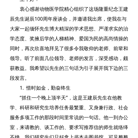
衷心感谢动物医学院精心组织了这场隆重纪念王建
辰先生诞辰100周年座谈会，并邀请我出席，使我在与
大家一起缅怀先生博大精深的学术思想、严谨求实的治
学态度、奖掖后学的人梯精神、爱国为民的高尚情操的
同时，再次欣喜地拜见了很多令我敬仰的老师、前辈和
领导。听了前面几位领导、老师的发言，深受感动，颇
获教益。我希望以先生的三句话为引子展开我下边的三
段发言。
1. 惜时如金，勤奋终生
“抓住一个晚上顶半天”，这是王建辰先生在他教
学、科研和研究生培养任务最繁重、又身兼行政、社会
服务多项工作的那段时间里常说的一句话。他一到办公
室，来请教的、谈工作的、要求写推荐信的师生就络绎
不绝。我们研究生们只好拿上书本去图书馆，可见整整