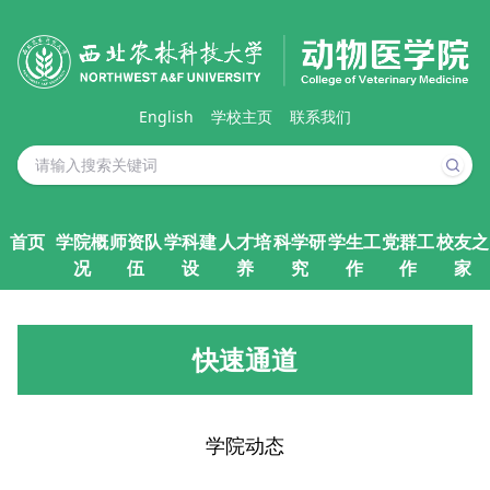
English
学校主页
联系我们
首页
学院概
师资队
学科建
人才培
科学研
学生工
党群工
校友之
况
伍
设
养
究
作
作
家
快速通道
学院动态