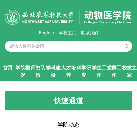
English
学校主页
联系我们
首页
学院概
师资队
学科建
人才培
科学研
学生工
党群工
校友之
况
伍
设
养
究
作
作
家
快速通道
学院动态