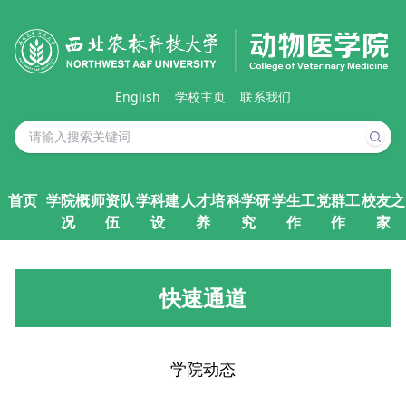
English
学校主页
联系我们
首页
学院概
师资队
学科建
人才培
科学研
学生工
党群工
校友之
况
伍
设
养
究
作
作
家
快速通道
学院动态