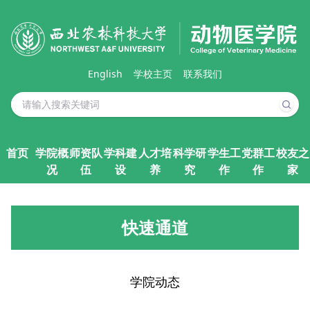
English
学校主页
联系我们
首页
学院概
师资队
学科建
人才培
科学研
学生工
党群工
校友之
况
伍
设
养
究
作
作
家
快速通道
学院动态