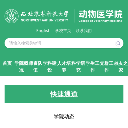
English
学校主页
联系我们
首页
学院概
师资队
学科建
人才培
科学研
学生工
党群工
校友之
况
伍
设
养
究
作
作
家
快速通道
学院动态