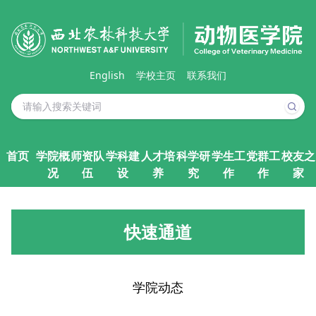
English
学校主页
联系我们
首页
学院概
师资队
学科建
人才培
科学研
学生工
党群工
校友之
况
伍
设
养
究
作
作
家
快速通道
学院动态