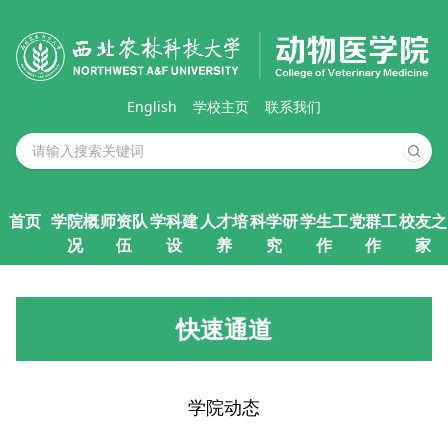
English
学校主页
联系我们
首页
学院概
师资队
学科建
人才培
科学研
学生工
党群工
校友之
况
伍
设
养
究
作
作
家
快速通道
学院动态