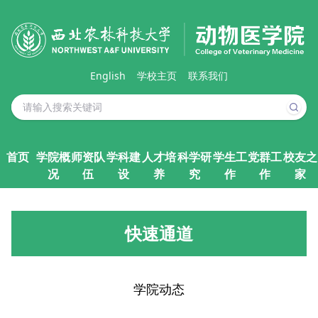
English
学校主页
联系我们
首页
学院概
师资队
学科建
人才培
科学研
学生工
党群工
校友之
况
伍
设
养
究
作
作
家
快速通道
学院动态