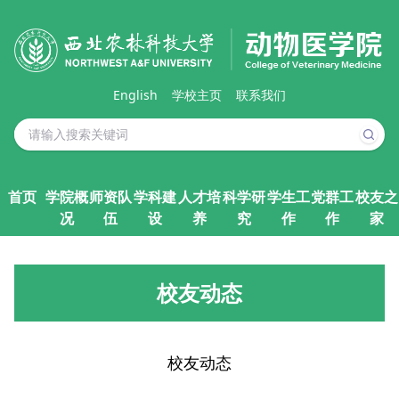
English
学校主页
联系我们
首页
学院概
师资队
学科建
人才培
科学研
学生工
党群工
校友之
况
伍
设
养
究
作
作
家
校友动态
校友动态