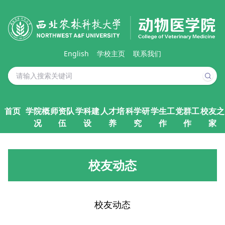
English
学校主页
联系我们
首页
学院概
师资队
学科建
人才培
科学研
学生工
党群工
校友之
况
伍
设
养
究
作
作
家
校友动态
校友动态