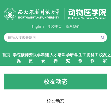
English
学校主页
联系我们
首页
学院概
师资队
学科建
人才培
科学研
学生工
党群工
校友之
况
伍
设
养
究
作
作
家
校友动态
校友动态