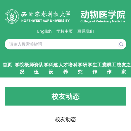
English
学校主页
联系我们
首页
学院概
师资队
学科建
人才培
科学研
学生工
党群工
校友之
况
伍
设
养
究
作
作
家
校友动态
校友动态