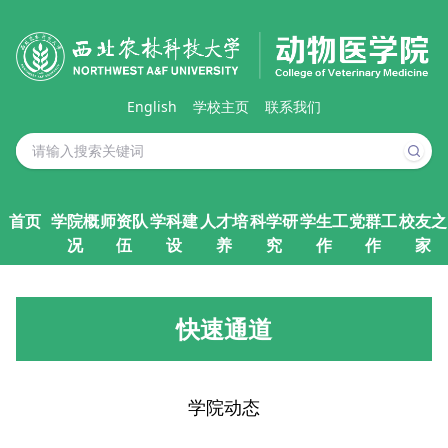
English
学校主页
联系我们
首页
学院概
师资队
学科建
人才培
科学研
学生工
党群工
校友之
况
伍
设
养
究
作
作
家
快速通道
学院动态