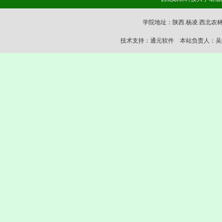
学院地址：陕西.杨凌.西北农林科技大
技术支持：通元软件 本站负责人：吴继东 02