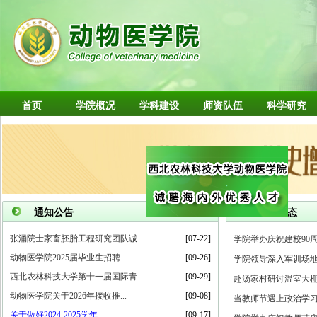
首页
学院概况
学科建设
师资队伍
科学研究
更多>>
通知公告
学院动态
张涌院士家畜胚胎工程研究团队诚...
[07-22]
学院举办庆祝建校90
动物医学院2025届毕业生招聘...
[09-26]
学院领导深入军训场地
西北农林科技大学第十一届国际青...
[09-29]
赴汤家村研讨温室大
动物医学院关于2026年接收推...
[09-08]
当教师节遇上政治学
关于做好2024-2025学年...
[09-17]