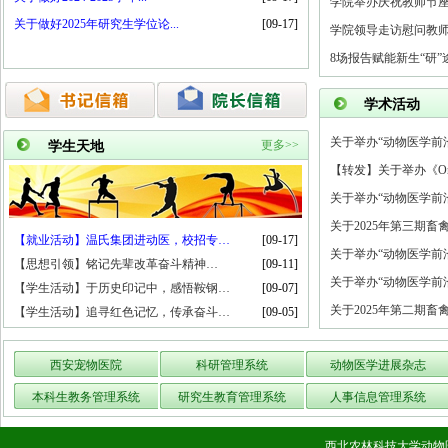
学院举办庆祝教师节
关于做好2025年研究生学位论...
[09-17]
学院领导走访慰问教
8场报告赋能新生“研”
学术活动
关于举办“动物医学前
更多>>
学生天地
【转发】关于举办《Oncoge
关于举办“动物医学前
关于2025年第三期畜
【就业活动】温氏集团进动医，校招专…
[09-17]
关于举办“动物医学前
【思想引领】铭记先辈改革奋斗精神…
[09-11]
关于举办“动物医学前
【学生活动】于历史印记中，感悟鞍钢…
[09-07]
关于2025年第二期畜
【学生活动】追寻红色记忆，传承奋斗…
[09-05]
西安宠物医院
科研管理系统
动物医学进展杂志
本科生教务管理系统
研究生教育管理系统
人事信息管理系统
西北农林科技大学动物医