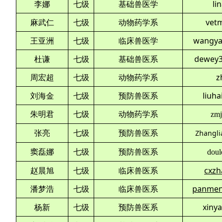
李娜
七级
基础兽医学
li
麻武仁
七级
动物药学系
vet
王亚洲
七级
临床兽医学
wangya
杜谦
七级
基础兽医系
dewey3
周宏超
七级
动物药学系
z
刘海金
七级
预防兽医系
liuh
朱明君
七级
动物药学系
zm
张亮
七级
预防兽医系
Zhangl
窦磊娜
七级
预防兽医系
doul
赵晨旭
七级
临床兽医系
cxzh
潘梦浩
七级
临床兽医系
panmen
杨新
七级
预防兽医系
xiny