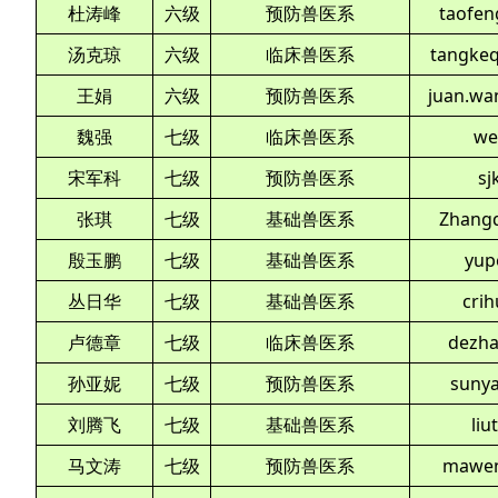
杜涛峰
六级
预防兽医系
taofen
汤克琼
六级
临床兽医系
tangke
王娟
六级
预防兽医系
juan.wa
魏强
七级
临床兽医系
we
宋军科
七级
预防兽医系
sj
张琪
七级
基础兽医系
Zhangq
殷玉鹏
七级
基础兽医系
yup
丛日华
七级
基础兽医系
cri
卢德章
七级
临床兽医系
dezha
孙亚妮
七级
预防兽医系
suny
刘腾飞
七级
基础兽医系
liu
马文涛
七级
预防兽医系
mawen