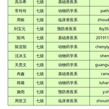
高乐希
七级
基础兽医系
常玲玲
七级
动物药学系
pat
周栋
七级
临床兽医系
zhou
刘宝元
七级
预防兽医系
lby3
陈鸿
七级
基础兽医系
201911
陈宜阳
七级
动物药学系
chenyi
沈冰玉
七级
动物药学系
shen
关贵文
七级
动物药学系
guangu
冉鑫
七级
基础兽医系
ran
韩璐
七级
动物药学系
luha
施尧
七级
预防兽医系
y.s
周世卫
七级
临床兽医系
zhous