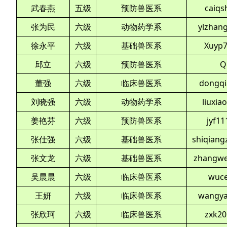
武春燕
五级
预防兽医系
caiq
张为民
六级
动物药学系
ylzhan
徐永平
六级
基础兽医系
Xuyp7
邱立
六级
预防兽医系
Q
董强
六级
临床兽医系
dongqi
刘晓强
六级
动物药学系
liuxi
姜艳芬
六级
预防兽医系
jyf1
张仕强
六级
基础兽医系
shiqian
张文龙
六级
基础兽医系
zhangwe
吴晨晨
六级
临床兽医系
wuc
王妍
六级
临床兽医系
wangya
张欣珂
六级
临床兽医系
zxk2