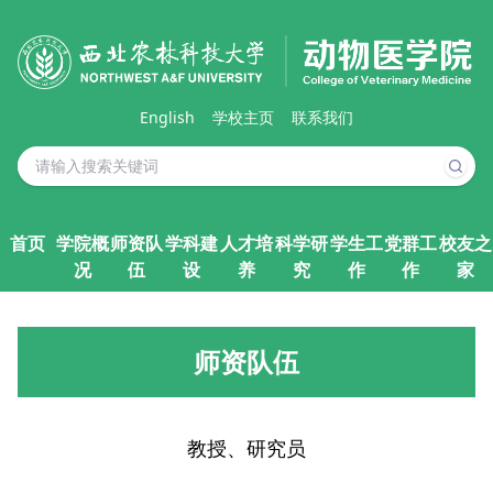
English
学校主页
联系我们
首页
学院概
师资队
学科建
人才培
科学研
学生工
党群工
校友之
况
伍
设
养
究
作
作
家
师资队伍
教授、研究员