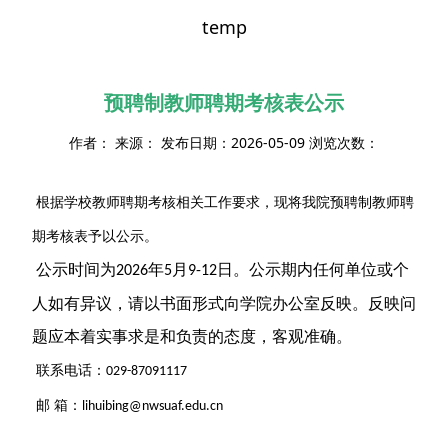
temp
预聘制教师聘期考核表公示
作者： 来源： 发布日期：2026-05-09 浏览次数：
根据学校教师聘期考核
相关
工作要求，现将
我
院
预聘制
教师聘
期考核表予以公示。
公示时间为
年
月
日。公示期内任何单位或个
202
6
5
9
-12
人如有异议，请以书面形式向学院办公室反映。反映问
题应本着实事求是和负责的态度，客观准确。
联系电话：
029-87091117
邮 箱：
lihuibing@nwsuaf.edu.cn