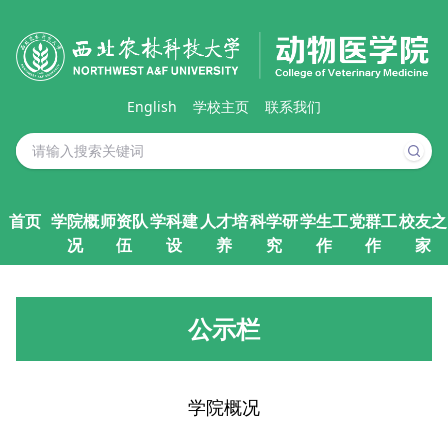
English
学校主页
联系我们
首页
学院概
师资队
学科建
人才培
科学研
学生工
党群工
校友之
况
伍
设
养
究
作
作
家
公示栏
学院概况