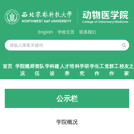
English
学校主页
联系我们
首页
学院概
师资队
学科建
人才培
科学研
学生工
党群工
校友之
况
伍
设
养
究
作
作
家
公示栏
学院概况