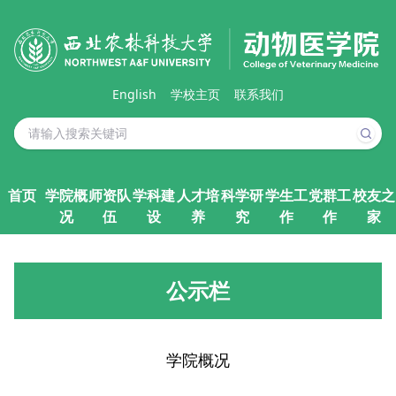
English
学校主页
联系我们
首页
学院概
师资队
学科建
人才培
科学研
学生工
党群工
校友之
况
伍
设
养
究
作
作
家
公示栏
学院概况