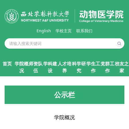
English
学校主页
联系我们
首页
学院概
师资队
学科建
人才培
科学研
学生工
党群工
校友之
况
伍
设
养
究
作
作
家
公示栏
学院概况