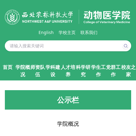
English
学校主页
联系我们
首页
学院概
师资队
学科建
人才培
科学研
学生工
党群工
校友之
况
伍
设
养
究
作
作
家
公示栏
学院概况