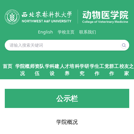
English
学校主页
联系我们
首页
学院概
师资队
学科建
人才培
科学研
学生工
党群工
校友之
况
伍
设
养
究
作
作
家
公示栏
学院概况