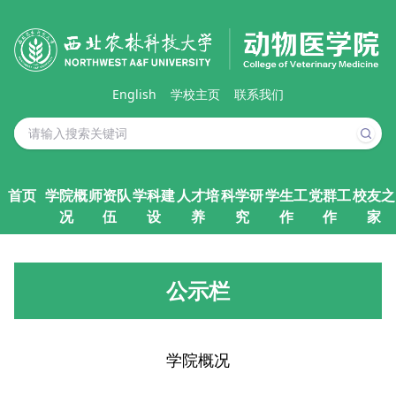
English
学校主页
联系我们
首页
学院概
师资队
学科建
人才培
科学研
学生工
党群工
校友之
况
伍
设
养
究
作
作
家
公示栏
学院概况